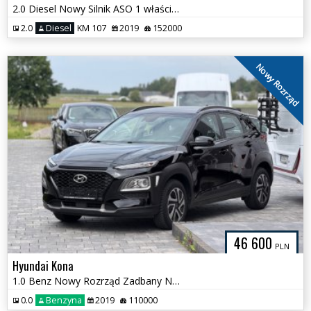
2.0 Diesel Nowy Silnik ASO 1 właściciel
2.0
Diesel
KM 107
2019
152000
Nowy Rozrząd
46 600
PLN
Hyundai Kona
1.0 Benz Nowy Rozrząd Zadbany Niski Przebieg
0.0
Benzyna
2019
110000