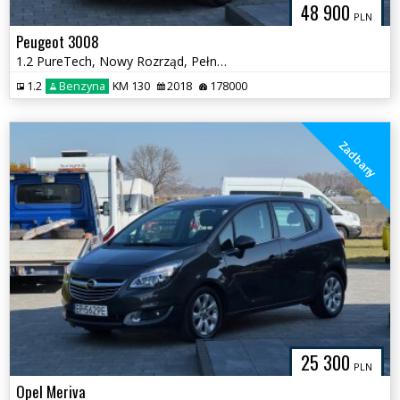
48 900
PLN
Peugeot 3008
1.2 PureTech, Nowy Rozrząd, Pełna książka serwisowa
1.2
Benzyna
KM 130
2018
178000
Zadbany
25 300
PLN
Opel Meriva