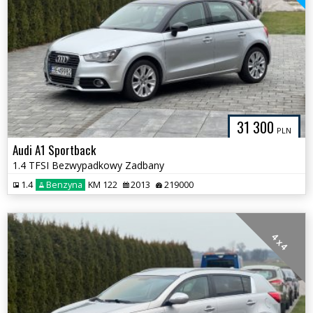
31 300
PLN
Audi A1 Sportback
1.4 TFSI Bezwypadkowy Zadbany
1.4
Benzyna
KM 122
2013
219000
4 x 4