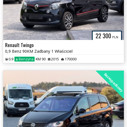
22 300
PLN
Renault Twingo
0,9 Benz 90KM Zadbany 1 Właściciel
0.9
Benzyna
KM 90
2015
170000
Bezwypadkowy