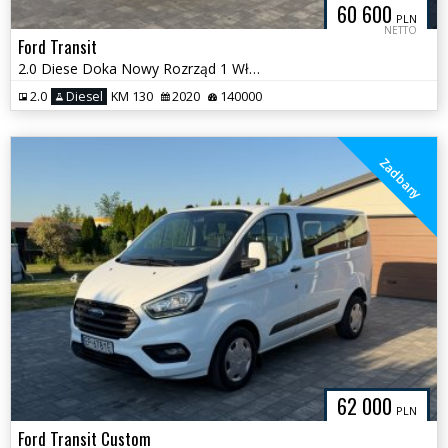
60 600
PLN
NETTO
Ford Transit
2.0 Diese Doka Nowy Rozrząd 1 Właściciel
2.0
Diesel
KM 130
2020
140000
Zadbany
62 000
PLN
Ford Transit Custom