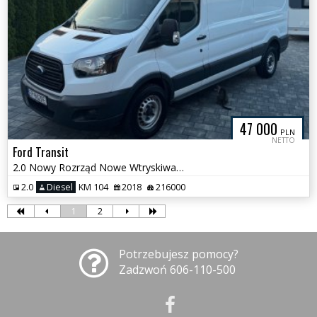
47 000
PLN
NETTO
Ford Transit
2.0 Nowy Rozrząd Nowe Wtryskiwacze L3 H2
2.0
Diesel
KM 104
2018
216000
1
2
Potrzebujesz pomocy?
Zadzwoń 606-110-500