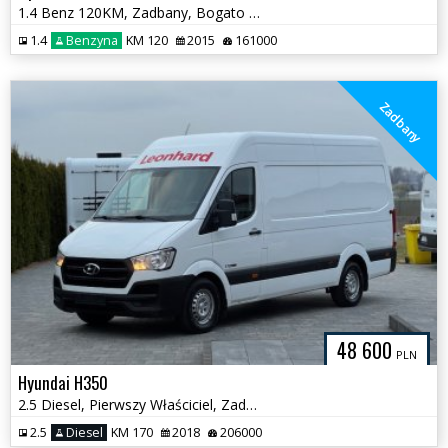
1.4 Benz 120KM, Zadbany, Bogato Wyposażony
1.4
Benzyna
KM 120
2015
161000
Zadbany
48 600
PLN
Hyundai H350
2.5 Diesel, Pierwszy Właściciel, Zadbany
2.5
Diesel
KM 170
2018
206000