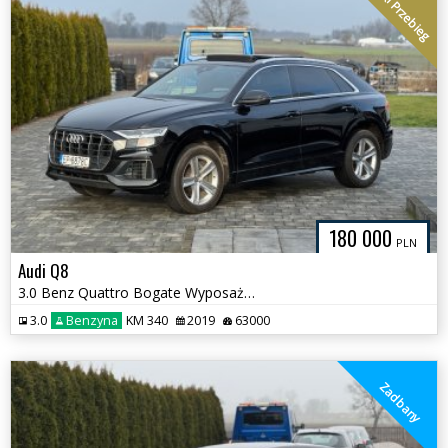
Niski Przebieg
180 000
PLN
Audi Q8
3.0 Benz Quattro Bogate Wyposażenie
3.0
Benzyna
KM 340
2019
63000
Zadbany