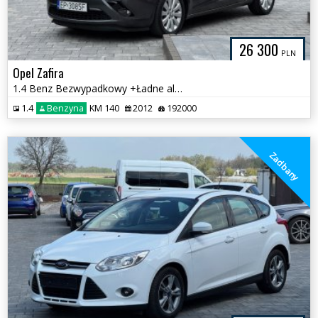
26 300
PLN
Opel Zafira
1.4 Benz Bezwypadkowy +Ładne alufelgi
1.4
Benzyna
KM 140
2012
192000
Zadbany