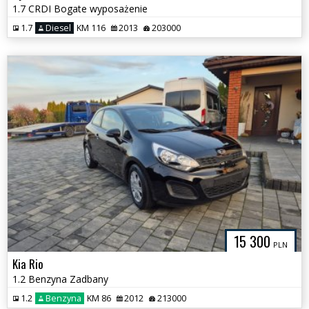
1.7 CRDI Bogate wyposażenie
1.7
Diesel
KM 116
2013
203000
15 300
PLN
Kia Rio
1.2 Benzyna Zadbany
1.2
Benzyna
KM 86
2012
213000