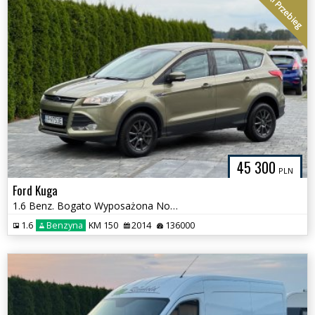
Niski Przebieg
45 300
PLN
Ford Kuga
1.6 Benz. Bogato Wyposażona Nowy rozrząd
1.6
Benzyna
KM 150
2014
136000