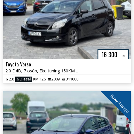
16 300
PLN
Toyota Verso
2.0 D4D, 7 osób, Eko tuning 150KM, Hak, Salon Polska
2.0
Diesel
KM 126
2009
311000
Nowy Rozrząd