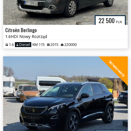
22 500
PLN
Citroën Berlingo
1.6HDI Nowy Rozrząd
1.6
Diesel
KM 115
2015
220000
Serwisowany