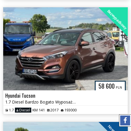
Bezwypadkowy
58 600
PLN
Hyundai Tucson
1.7 Diesel Bardzo Bogato Wyposażony Zadbany Doinwestowany
1.7
Diesel
KM 141
2017
193000