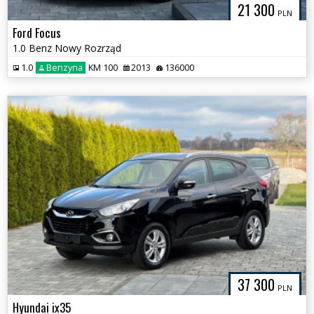
21 300
PLN
Ford Focus
1.0 Benz Nowy Rozrząd
1.0
Benzyna
KM 100
2013
136000
37 300
PLN
Hyundai ix35