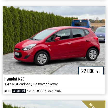
22 800
PLN
Hyundai ix20
1.4 CRDI Zadbany Bezwypadkowy
1.3
Diesel
KM 90
2014
214587