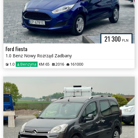
21 300
PLN
Ford Fiesta
1.0 Benz Nowy Rozrząd Zadbany
1.0
Benzyna
KM 65
2016
161000