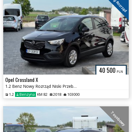
Nowy Rozrząd
40 500
PLN
Opel Crossland X
1.2 Benz Nowy Rozrząd Niski Przebieg
1.2
Benzyna
KM 82
2018
103000
7 osobowy