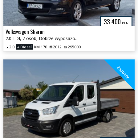
33 400
PLN
Volkswagen Sharan
2.0 TDI, 7 osób, Dobrze wyposażony, Zadbany
2.0
Diesel
KM 170
2012
295000
Zadbany