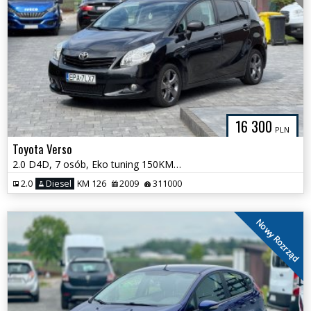
16 300
PLN
Toyota Verso
2.0 D4D, 7 osób, Eko tuning 150KM, Hak, Salon Polska
2.0
Diesel
KM 126
2009
311000
Nowy Rozrząd