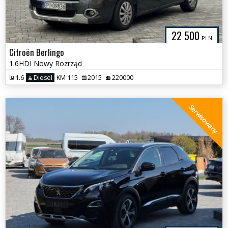
22 500
PLN
Citroën Berlingo
1.6HDI Nowy Rozrząd
1.6
Diesel
KM 115
2015
220000
Serwisowany