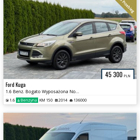
Niski Przebieg
45 300
PLN
Ford Kuga
1.6 Benz. Bogato Wyposażona Nowy rozrząd
1.6
Benzyna
KM 150
2014
136000