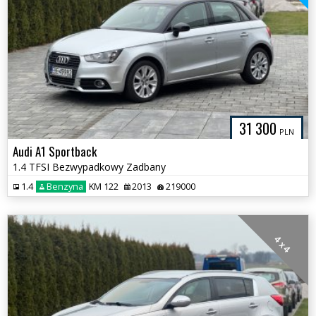
31 300
PLN
Audi A1 Sportback
1.4 TFSI Bezwypadkowy Zadbany
1.4
Benzyna
KM 122
2013
219000
4 x 4