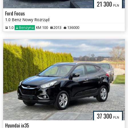
21 300
PLN
Ford Focus
1.0 Benz Nowy Rozrząd
1.0
Benzyna
KM 100
2013
136000
37 300
PLN
Hyundai ix35