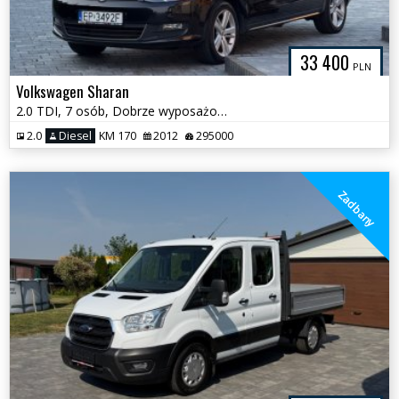
33 400
PLN
Volkswagen Sharan
2.0 TDI, 7 osób, Dobrze wyposażony, Zadbany
2.0
Diesel
KM 170
2012
295000
Zadbany