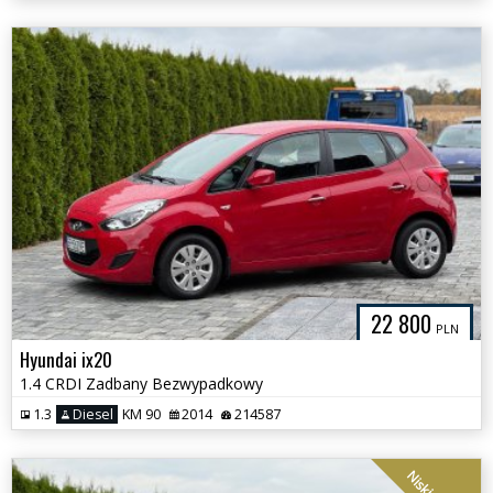
22 800
PLN
Hyundai ix20
1.4 CRDI Zadbany Bezwypadkowy
1.3
Diesel
KM 90
2014
214587