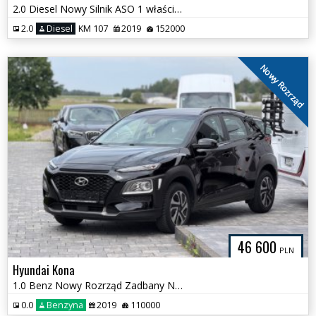
2.0 Diesel Nowy Silnik ASO 1 właściciel
2.0
Diesel
KM 107
2019
152000
Nowy Rozrząd
46 600
PLN
Hyundai Kona
1.0 Benz Nowy Rozrząd Zadbany Niski Przebieg
0.0
Benzyna
2019
110000