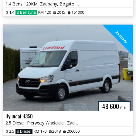
1.4 Benz 120KM, Zadbany, Bogato Wyposażony
1.4
Benzyna
KM 120
2015
161000
Zadbany
48 600
PLN
Hyundai H350
2.5 Diesel, Pierwszy Właściciel, Zadbany
2.5
Diesel
KM 170
2018
206000