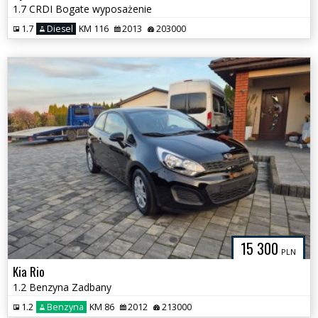
1.7 CRDI Bogate wyposażenie
1.7
Diesel
KM 116
2013
203000
15 300
PLN
Kia Rio
1.2 Benzyna Zadbany
1.2
Benzyna
KM 86
2012
213000