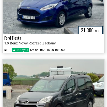
21 300
PLN
Ford Fiesta
1.0 Benz Nowy Rozrząd Zadbany
1.0
Benzyna
KM 65
2016
161000