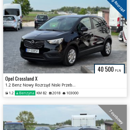
Nowy Rozrząd
40 500
PLN
Opel Crossland X
1.2 Benz Nowy Rozrząd Niski Przebieg
1.2
Benzyna
KM 82
2018
103000
7 osobowy