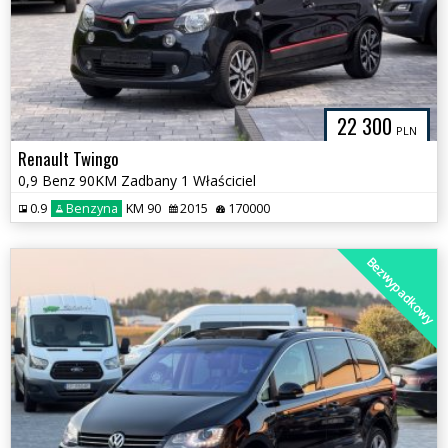
22 300
PLN
Renault Twingo
0,9 Benz 90KM Zadbany 1 Właściciel
0.9
Benzyna
KM 90
2015
170000
Bezwypadkowy