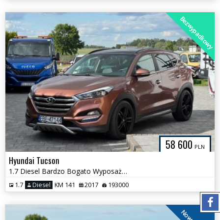
Bezwypadkowy
58 600
PLN
Hyundai Tucson
1.7 Diesel Bardzo Bogato Wyposażony Zadbany Doinwestowany
1.7
Diesel
KM 141
2017
193000