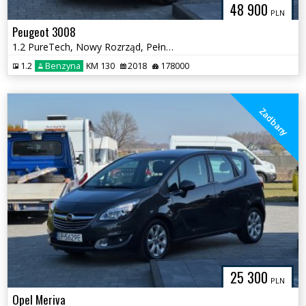
48 900
PLN
Peugeot 3008
1.2 PureTech, Nowy Rozrząd, Pełna książka serwisowa
1.2
Benzyna
KM 130
2018
178000
Zadbany
25 300
PLN
Opel Meriva