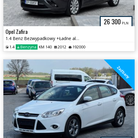
26 300
PLN
Opel Zafira
1.4 Benz Bezwypadkowy +Ładne alufelgi
1.4
Benzyna
KM 140
2012
192000
Zadbany