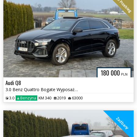
Niski Przebieg
180 000
PLN
Audi Q8
3.0 Benz Quattro Bogate Wyposażenie
3.0
Benzyna
KM 340
2019
63000
Zadbany