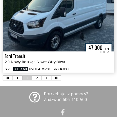
47 000
PLN
NETTO
Ford Transit
2.0 Nowy Rozrząd Nowe Wtryskiwacze L3 H2
2.0
Diesel
KM 104
2018
216000
1
2
Potrzebujesz pomocy?
Zadzwoń 606-110-500