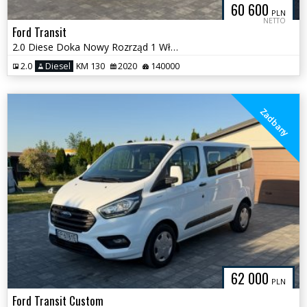
60 600
PLN
NETTO
Ford Transit
2.0 Diese Doka Nowy Rozrząd 1 Właściciel
2.0
Diesel
KM 130
2020
140000
Zadbany
62 000
PLN
Ford Transit Custom