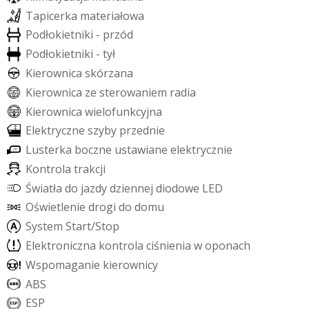
T
a
p
i
c
e
r
k
a
m
a
t
e
r
i
a
ł
o
w
a
P
o
d
ł
o
k
i
e
t
n
i
k
i
-
p
r
z
ó
d
P
o
d
ł
o
k
i
e
t
n
i
k
i
-
t
y
ł
K
i
e
r
o
w
n
i
c
a
s
k
ó
r
z
a
n
a
K
i
e
r
o
w
n
i
c
a
z
e
s
t
e
r
o
w
a
n
i
e
m
r
a
d
i
a
K
i
e
r
o
w
n
i
c
a
w
i
e
l
o
f
u
n
k
c
y
j
n
a
E
l
e
k
t
r
y
c
z
n
e
s
z
y
b
y
p
r
z
e
d
n
i
e
L
u
s
t
e
r
k
a
b
o
c
z
n
e
u
s
t
a
w
i
a
n
e
e
l
e
k
t
r
y
c
z
n
i
e
K
o
n
t
r
o
l
a
t
r
a
k
c
j
i
Ś
w
i
a
t
ł
a
d
o
j
a
z
d
y
d
z
i
e
n
n
e
j
d
i
o
d
o
w
e
L
E
D
O
ś
w
i
e
t
l
e
n
i
e
d
r
o
g
i
d
o
d
o
m
u
S
y
s
t
e
m
S
t
a
r
t
/
S
t
o
p
E
l
e
k
t
r
o
n
i
c
z
n
a
k
o
n
t
r
o
l
a
c
i
ś
n
i
e
n
i
a
w
o
p
o
n
a
c
h
W
s
p
o
m
a
g
a
n
i
e
k
i
e
r
o
w
n
i
c
y
A
B
S
E
S
P