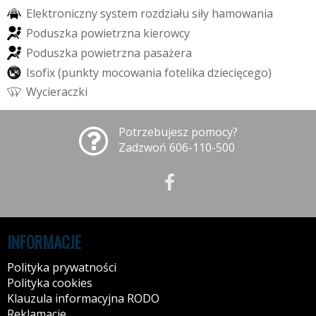
E
l
e
k
t
r
o
n
i
c
z
n
y
s
y
s
t
e
m
r
o
z
d
z
i
a
ł
u
s
i
ł
y
h
a
m
o
w
a
n
i
a
P
o
d
u
s
z
k
a
p
o
w
i
e
t
r
z
n
a
k
i
e
r
o
w
c
y
P
o
d
u
s
z
k
a
p
o
w
i
e
t
r
z
n
a
p
a
s
a
ż
e
r
a
I
s
o
f
i
x
(
p
u
n
k
t
y
m
o
c
o
w
a
n
i
a
f
o
t
e
l
i
k
a
d
z
i
e
c
i
ę
c
e
g
o
)
W
y
c
i
e
r
a
c
z
k
i
Potrzebujesz pomocy?
Zadzwoń 606-110-500
INFORMACJE
Polityka prywatności
Polityka cookies
Klauzula informacyjna RODO
Reklamacje