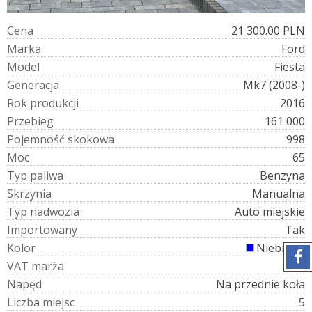
C
e
n
a
21 300.00 PLN
M
a
r
k
a
Ford
M
o
d
e
l
Fiesta
G
e
n
e
r
a
c
j
a
Mk7 (2008-)
R
o
k
p
r
o
d
u
k
c
j
i
2016
P
r
z
e
b
i
e
g
161 000
P
o
j
e
m
n
o
ś
ć
s
k
o
k
o
w
a
998
M
o
c
65
T
y
p
p
a
l
i
w
a
Benzyna
S
k
r
z
y
n
i
a
Manualna
T
y
p
n
a
d
w
o
z
i
a
Auto miejskie
I
m
p
o
r
t
o
w
a
n
y
Tak
K
o
l
o
r
Niebieski
V
A
T
m
a
r
ż
a
Tak
N
a
p
ę
d
Na przednie koła
L
i
c
z
b
a
m
i
e
j
s
c
5