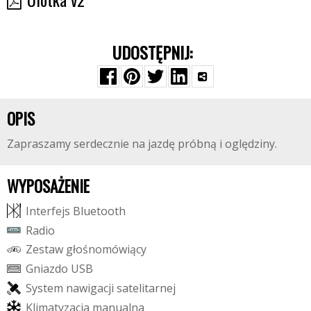
UDOSTĘPNIJ:
OPIS
Zapraszamy serdecznie na jazdę próbną i oględziny.
WYPOSAŻENIE
I
n
t
e
r
f
e
j
s
B
l
u
e
t
o
o
t
h
R
a
d
i
o
Z
e
s
t
a
w
g
ł
o
ś
n
o
m
ó
w
i
ą
c
y
G
n
i
a
z
d
o
U
S
B
S
y
s
t
e
m
n
a
w
i
g
a
c
j
i
s
a
t
e
l
i
t
a
r
n
e
j
K
l
i
m
a
t
y
z
a
c
j
a
m
a
n
u
a
l
n
a