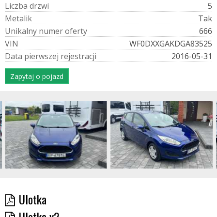
L
i
c
z
b
a
d
r
z
w
i
5
M
e
t
a
l
i
k
Tak
U
n
i
k
a
l
n
y
n
u
m
e
r
o
f
e
r
t
y
666
V
I
N
WF0DXXGAKDGA83525
D
a
t
a
p
i
e
r
w
s
z
e
j
r
e
j
e
s
t
r
a
c
j
i
2016-05-31
Zapytaj o pojazd
Ulotka
Ulotka v2