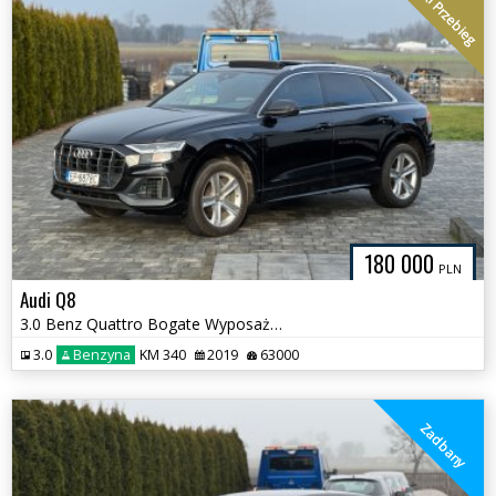
Niski Przebieg
180 000
PLN
Audi Q8
3.0 Benz Quattro Bogate Wyposażenie
3.0
Benzyna
KM 340
2019
63000
Zadbany