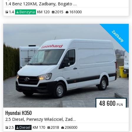
1.4 Benz 120KM, Zadbany, Bogato Wyposażony
1.4
Benzyna
KM 120
2015
161000
Zadbany
48 600
PLN
Hyundai H350
2.5 Diesel, Pierwszy Właściciel, Zadbany
2.5
Diesel
KM 170
2018
206000