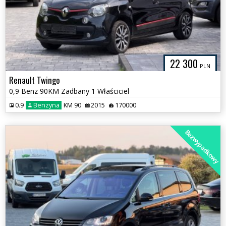
22 300
PLN
Renault Twingo
0,9 Benz 90KM Zadbany 1 Właściciel
0.9
Benzyna
KM 90
2015
170000
Bezwypadkowy