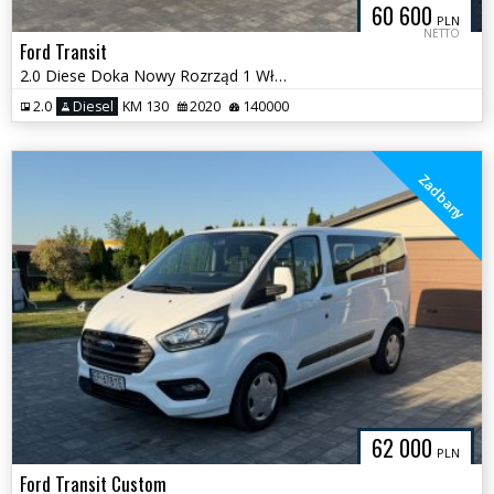
60 600
PLN
NETTO
Ford Transit
2.0 Diese Doka Nowy Rozrząd 1 Właściciel
2.0
Diesel
KM 130
2020
140000
Zadbany
62 000
PLN
Ford Transit Custom