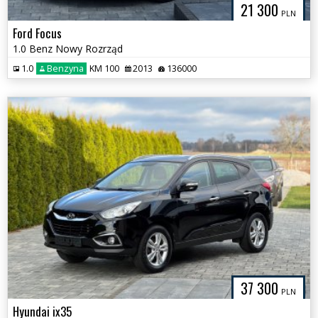
21 300
PLN
Ford Focus
1.0 Benz Nowy Rozrząd
1.0
Benzyna
KM 100
2013
136000
37 300
PLN
Hyundai ix35