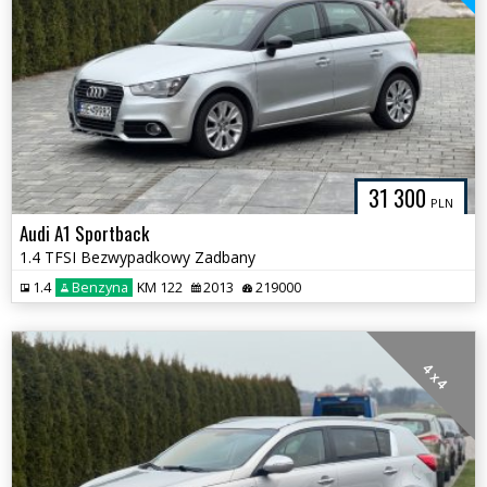
31 300
PLN
Audi A1 Sportback
1.4 TFSI Bezwypadkowy Zadbany
1.4
Benzyna
KM 122
2013
219000
4 x 4