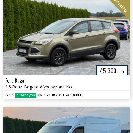
Niski Przebieg
45 300
PLN
Ford Kuga
1.6 Benz. Bogato Wyposażona Nowy rozrząd
1.6
Benzyna
KM 150
2014
136000