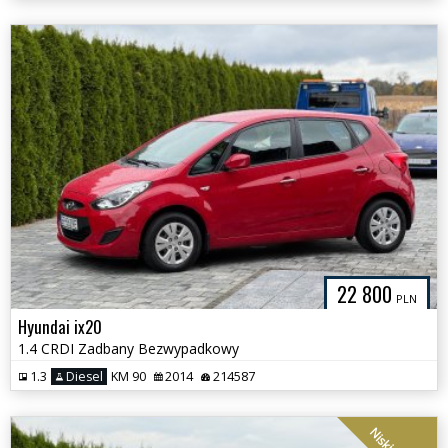
22 800
PLN
Hyundai ix20
1.4 CRDI Zadbany Bezwypadkowy
1.3
Diesel
KM 90
2014
214587