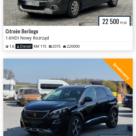
22 500
PLN
Citroën Berlingo
1.6HDI Nowy Rozrząd
1.6
Diesel
KM 115
2015
220000
Serwisowany