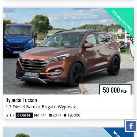
Bezwypadkowy
58 600
PLN
Hyundai Tucson
1.7 Diesel Bardzo Bogato Wyposażony Zadbany Doinwestowany
1.7
Diesel
KM 141
2017
193000