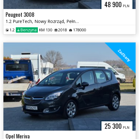
48 900
PLN
Peugeot 3008
1.2 PureTech, Nowy Rozrząd, Pełna książka serwisowa
1.2
Benzyna
KM 130
2018
178000
Zadbany
25 300
PLN
Opel Meriva