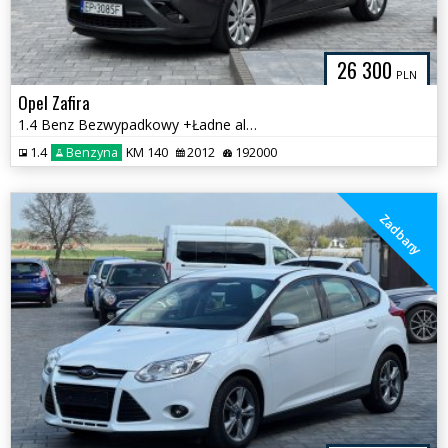
26 300
PLN
Opel Zafira
1.4 Benz Bezwypadkowy +Ładne alufelgi
1.4
Benzyna
KM 140
2012
192000
Zadbany