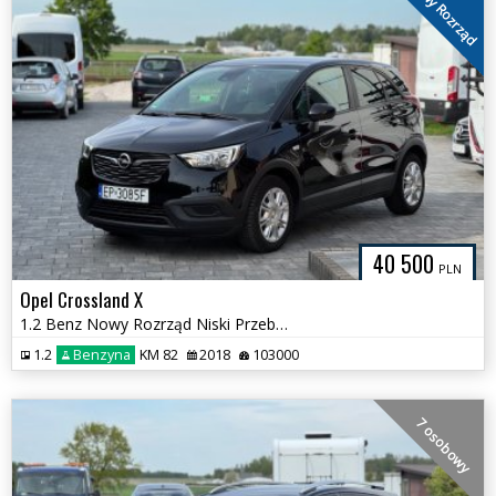
Nowy Rozrząd
40 500
PLN
Opel Crossland X
1.2 Benz Nowy Rozrząd Niski Przebieg
1.2
Benzyna
KM 82
2018
103000
7 osobowy