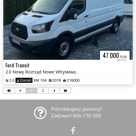
47 000
PLN
NETTO
Ford Transit
2.0 Nowy Rozrząd Nowe Wtryskiwacze L3 H2
2.0
Diesel
KM 104
2018
216000
1
2
Potrzebujesz pomocy?
Zadzwoń 606-110-500