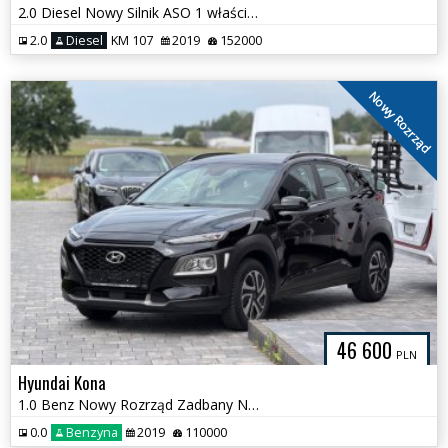
2.0 Diesel Nowy Silnik ASO 1 właściciel
2.0
Diesel
KM 107
2019
152000
Nowy Rozrząd
46 600
PLN
Hyundai Kona
1.0 Benz Nowy Rozrząd Zadbany Niski Przebieg
0.0
Benzyna
2019
110000