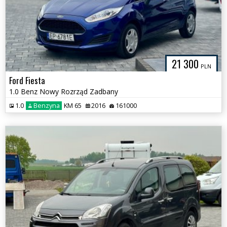
21 300
PLN
Ford Fiesta
1.0 Benz Nowy Rozrząd Zadbany
1.0
Benzyna
KM 65
2016
161000