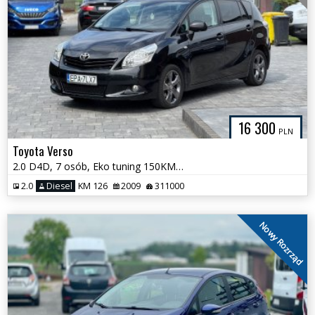
16 300
PLN
Toyota Verso
2.0 D4D, 7 osób, Eko tuning 150KM, Hak, Salon Polska
2.0
Diesel
KM 126
2009
311000
Nowy Rozrząd