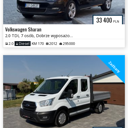
33 400
PLN
Volkswagen Sharan
2.0 TDI, 7 osób, Dobrze wyposażony, Zadbany
2.0
Diesel
KM 170
2012
295000
Zadbany