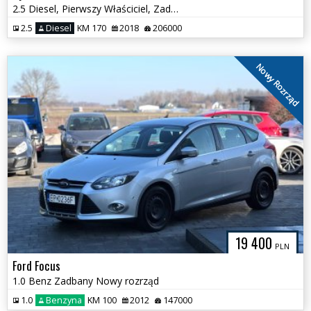
2.5 Diesel, Pierwszy Właściciel, Zadbany
2.5
Diesel
KM 170
2018
206000
Nowy Rozrząd
19 400
PLN
Ford Focus
1.0 Benz Zadbany Nowy rozrząd
1.0
Benzyna
KM 100
2012
147000