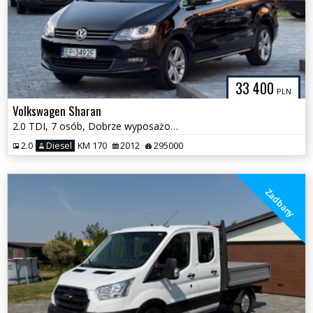
33 400
PLN
Volkswagen Sharan
2.0 TDI, 7 osób, Dobrze wyposażony, Zadbany
2.0
Diesel
KM 170
2012
295000
Zadbany