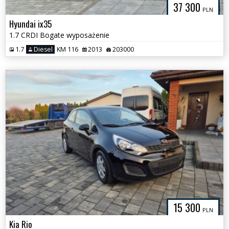
37 300
PLN
Hyundai ix35
1.7 CRDI Bogate wyposażenie
1.7
Diesel
KM 116
2013
203000
15 300
PLN
Kia Rio