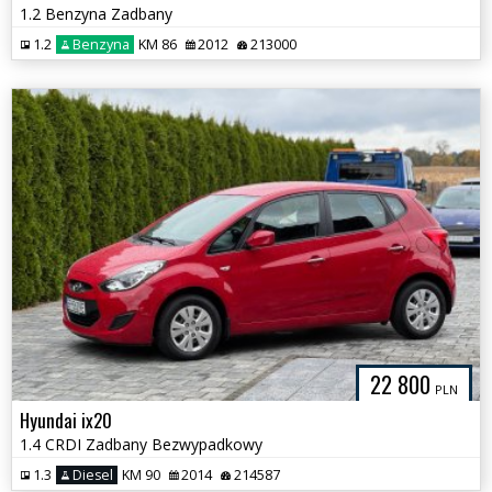
1.2 Benzyna Zadbany
1.2
Benzyna
KM 86
2012
213000
22 800
PLN
Hyundai ix20
1.4 CRDI Zadbany Bezwypadkowy
1.3
Diesel
KM 90
2014
214587