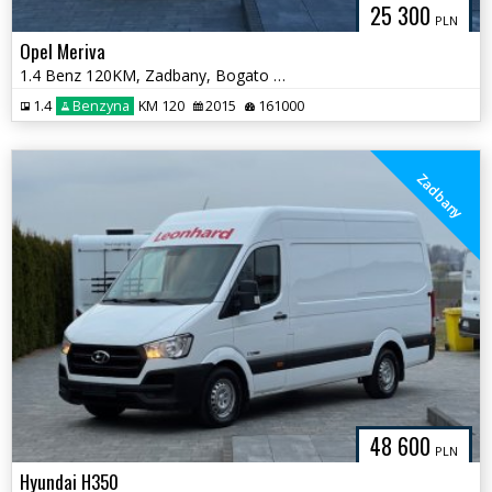
25 300
PLN
Opel Meriva
1.4 Benz 120KM, Zadbany, Bogato Wyposażony
1.4
Benzyna
KM 120
2015
161000
Zadbany
48 600
PLN
Hyundai H350