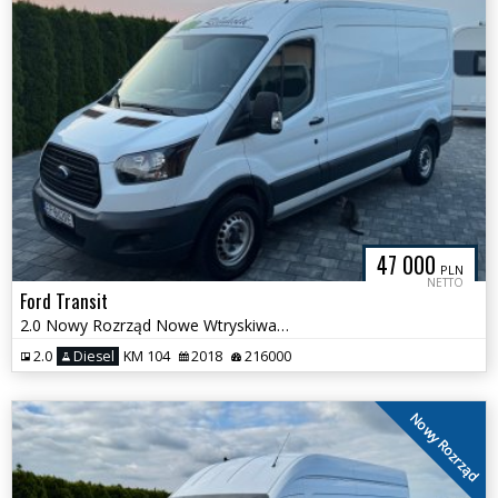
47 000
PLN
NETTO
Ford Transit
2.0 Nowy Rozrząd Nowe Wtryskiwacze L3 H2
2.0
Diesel
KM 104
2018
216000
Nowy Rozrząd