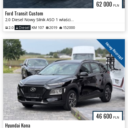
62 000
PLN
Ford Transit Custom
2.0 Diesel Nowy Silnik ASO 1 właściciel
2.0
Diesel
KM 107
2019
152000
Nowy Rozrząd
46 600
PLN
Hyundai Kona