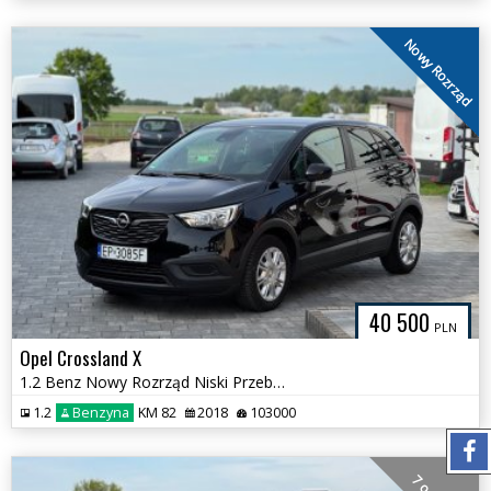
Nowy Rozrząd
40 500
PLN
Opel Crossland X
1.2 Benz Nowy Rozrząd Niski Przebieg
1.2
Benzyna
KM 82
2018
103000