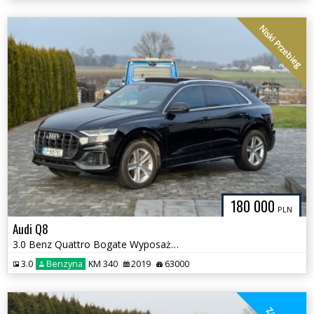
Niski Przebieg
180 000
PLN
Audi Q8
3.0 Benz Quattro Bogate Wyposażenie
3.0
Benzyna
KM 340
2019
63000