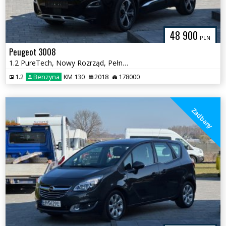
48 900
PLN
Peugeot 3008
1.2 PureTech, Nowy Rozrząd, Pełna książka serwisowa
1.2
Benzyna
KM 130
2018
178000
Zadbany