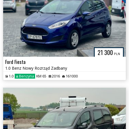
21 300
PLN
Ford Fiesta
1.0 Benz Nowy Rozrząd Zadbany
1.0
Benzyna
KM 65
2016
161000