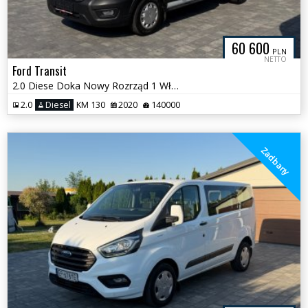
60 600
PLN
NETTO
Ford Transit
2.0 Diese Doka Nowy Rozrząd 1 Właściciel
2.0
Diesel
KM 130
2020
140000
Zadbany