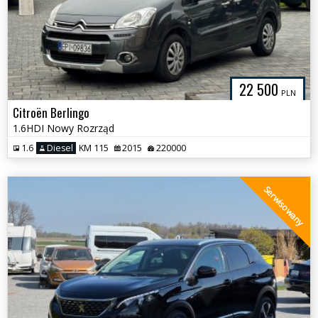
22 500
PLN
Citroën Berlingo
1.6HDI Nowy Rozrząd
1.6
Diesel
KM 115
2015
220000
Serwisowany