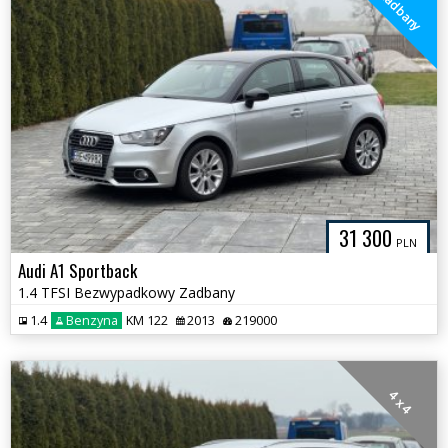
Zadbany
31 300
PLN
Audi A1 Sportback
1.4 TFSI Bezwypadkowy Zadbany
1.4
Benzyna
KM 122
2013
219000
4 x 4