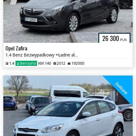
26 300
PLN
Opel Zafira
1.4 Benz Bezwypadkowy +Ładne alufelgi
1.4
Benzyna
KM 140
2012
192000
Zadbany