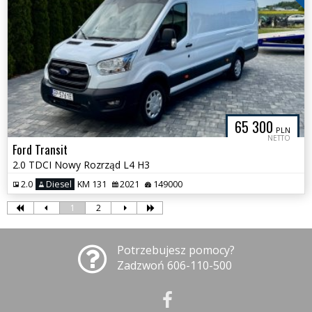
65 300
PLN
NETTO
Ford Transit
2.0 TDCI Nowy Rozrząd L4 H3
2.0
Diesel
KM 131
2021
149000
1
2
Potrzebujesz pomocy?
Zadzwoń 606-110-500