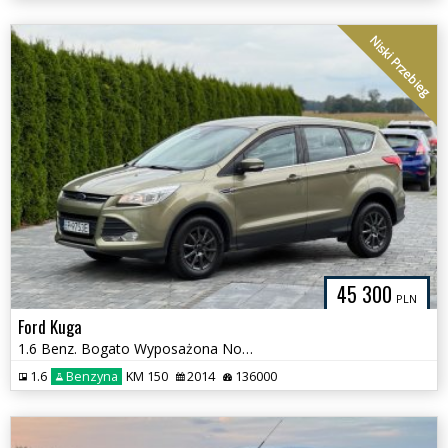
Niski Przebieg
45 300
PLN
Ford Kuga
1.6 Benz. Bogato Wyposażona Nowy rozrząd
1.6
Benzyna
KM 150
2014
136000