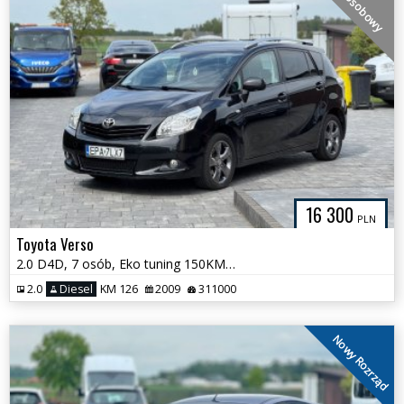
7 osobowy
16 300
PLN
Toyota Verso
2.0 D4D, 7 osób, Eko tuning 150KM, Hak, Salon Polska
2.0
Diesel
KM 126
2009
311000
Nowy Rozrząd