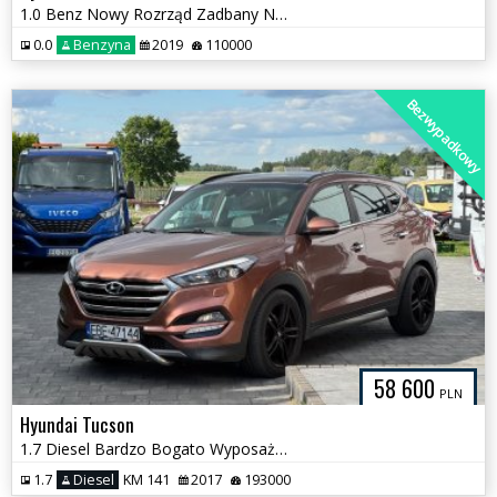
1.0 Benz Nowy Rozrząd Zadbany Niski Przebieg
0.0
Benzyna
2019
110000
Bezwypadkowy
58 600
PLN
Hyundai Tucson
1.7 Diesel Bardzo Bogato Wyposażony Zadbany Doinwestowany
1.7
Diesel
KM 141
2017
193000